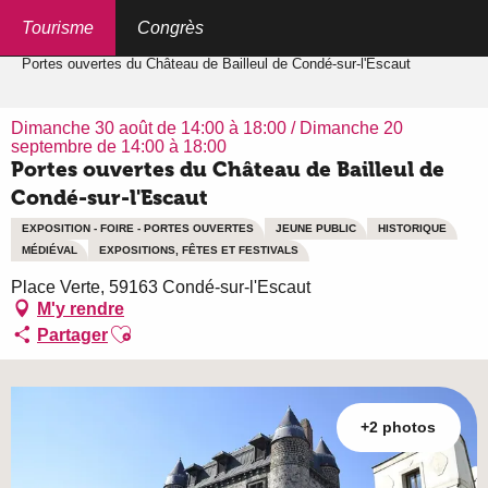
Aller
au
Tourisme
Congrès
Accueil
contenu
principal
Portes ouvertes du Château de Bailleul de Condé-sur-l'Escaut
Dimanche 30 août de 14:00 à 18:00 / Dimanche 20
septembre de 14:00 à 18:00
Portes ouvertes du Château de Bailleul de
Condé-sur-l'Escaut
EXPOSITION - FOIRE - PORTES OUVERTES
JEUNE PUBLIC
HISTORIQUE
MÉDIÉVAL
EXPOSITIONS, FÊTES ET FESTIVALS
Place Verte, 59163 Condé-sur-l'Escaut
M'y rendre
Ajouter aux favoris
Partager
+2 photos