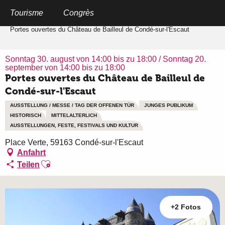
Aller
au
Tourisme
Congrès
Startseite
contenu
principal
Portes ouvertes du Château de Bailleul de Condé-sur-l'Escaut
Sonntag 30. august von 14:00 bis zu 18:00 / Sonntag 20.
september von 14:00 bis zu 18:00
Portes ouvertes du Château de Bailleul de
Condé-sur-l'Escaut
AUSSTELLUNG / MESSE / TAG DER OFFENEN TÜR
JUNGES PUBLIKUM
HISTORISCH
MITTELALTERLICH
AUSSTELLUNGEN, FESTE, FESTIVALS UND KULTUR
Place Verte, 59163 Condé-sur-l'Escaut
Anfahrt
Ajouter aux favoris
Teilen
+2 Fotos