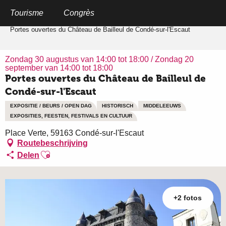
Aller
au
Tourisme
Congrès
Home
contenu
principal
Portes ouvertes du Château de Bailleul de Condé-sur-l'Escaut
Zondag 30 augustus van 14:00 tot 18:00 / Zondag 20
september van 14:00 tot 18:00
Portes ouvertes du Château de Bailleul de
Condé-sur-l'Escaut
EXPOSITIE / BEURS / OPEN DAG
HISTORISCH
MIDDELEEUWS
EXPOSITIES, FEESTEN, FESTIVALS EN CULTUUR
Place Verte, 59163 Condé-sur-l'Escaut
Routebeschrijving
Ajouter aux favoris
Delen
+2 fotos