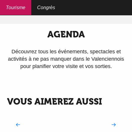
Aller
au
Tourisme
Congrès
Accueil
Découvrir
Agenda
contenu
principal
AGENDA
Découvrez tous les événements, spectacles et
activités à ne pas manquer dans le Valenciennois
pour planifier votre visite et vos sorties.
Exposition " Sortez de votre coquille" à Valenciennes
Les Esti'Vals
VOUS AIMEREZ AUSSI
Exposition "Les papiers qui papotent" à Anzin
Balades en Tuk Tuk (été)
5ème Crespin Plage
Jeux d'eau de Condé-sur-l'Escaut
Villes & Villages
Les Jeudis Picnic Party
Visite guidée de la salle des Jésuites