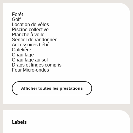
Forêt
Golf
Location de vélos
Piscine collective
Planche à voile
Sentier de randonnée
Accessoires bébé
Cafetière
Chauffage
Chauffage au sol
Draps et linges compris
Four Micro-ondes
Afficher toutes les prestations
Offres de prestations
Labels
Labels