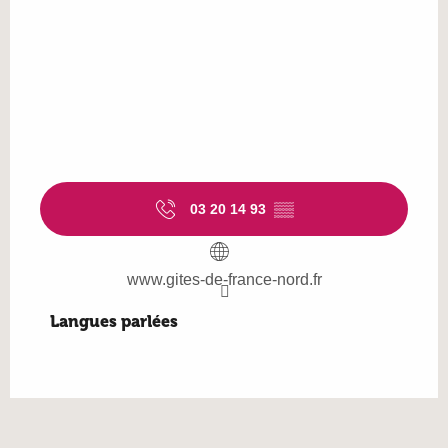
03 20 14 93
▒▒
www.gites-de-france-nord.fr
Langues parlées
Langues parlées