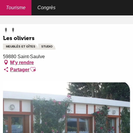
Aller
au
Tourisme
Congrès
Accueil
Les oliviers
contenu
principal
Les oliviers
MEUBLÉS ET GÎTES
STUDIO
59880 Saint-Saulve
M'y rendre
Ajouter aux favoris
Partager