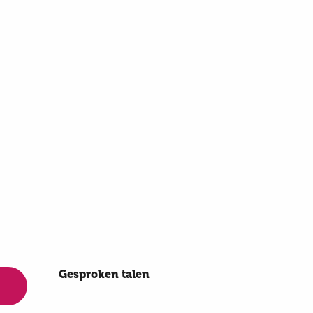
Gesproken talen
Gesproken talen