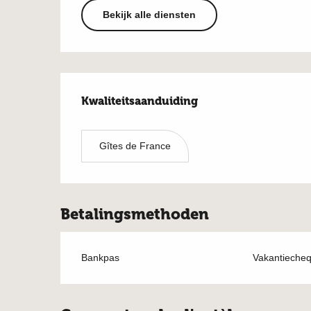
Bekijk alle diensten
Dienstverlening
Kwaliteitsaanduiding
Kwaliteitsaanduiding
Gîtes de France
Betalingsmethoden
Bankpas
Vakantieche