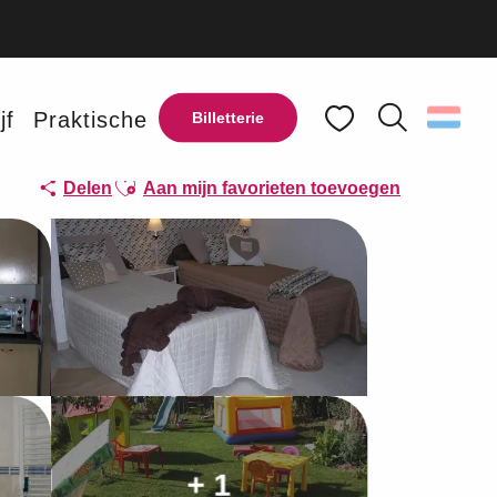
jf
Praktische
Billetterie
Zoek op
Voir les favoris
Ajouter aux favoris
Delen
Aan mijn favorieten toevoegen
+ 1