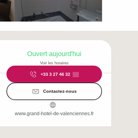
Ouverture et coordo
Ouvert aujourd'hui
Voir les horaires
+33 3 27 46 32
▒▒
Contactez-nous
www.grand-hotel-de-valenciennes.fr