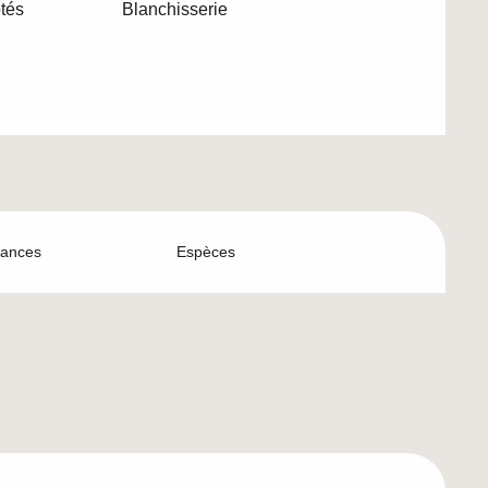
tés
Blanchisserie
ances
Espèces