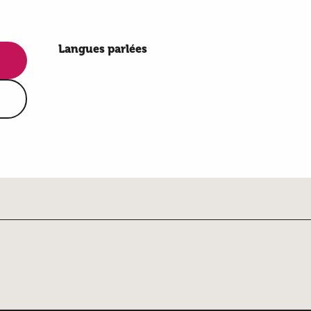
Langues parlées
Langues parlées