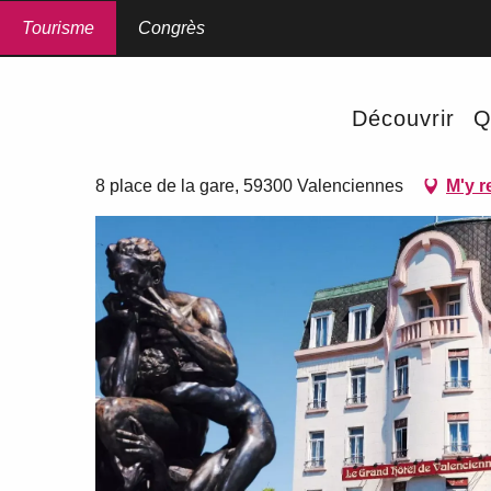
Aller
au
Tourisme
Accueil
Congrès
Le Grand Hôtel
contenu
principal
Le Grand Hôtel
Découvrir
Q
HÔTEL - RESTAURANT
8 place de la gare, 59300 Valenciennes
M'y r