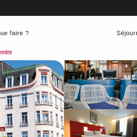
ue faire ?
Séjour
endre