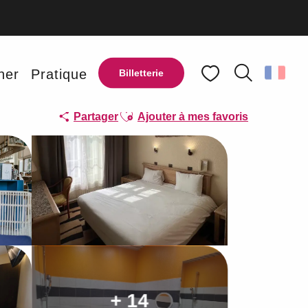
ner
Pratique
Billetterie
Recherche
Voir les favoris
Ajouter aux favoris
Partager
Ajouter à mes favoris
+ 14