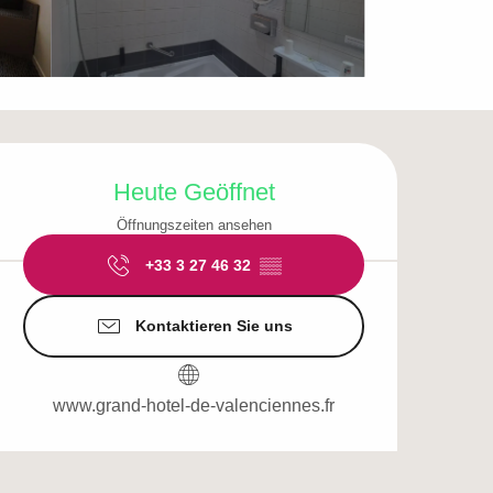
Öffnungszeiten & Ko
Heute Geöffnet
Öffnungszeiten ansehen
+33 3 27 46 32
▒▒
Kontaktieren Sie uns
www.grand-hotel-de-valenciennes.fr