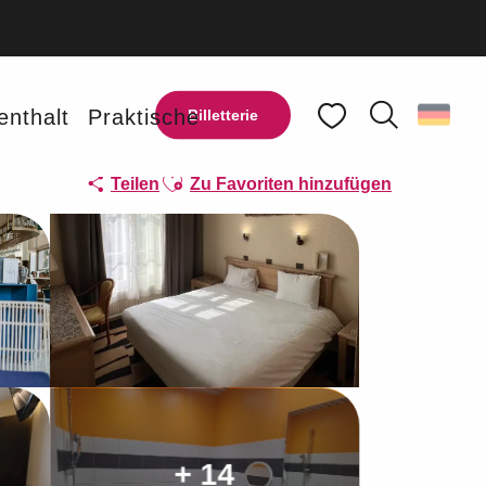
enthalt
Praktische
Billetterie
Suche
Voir les favoris
Ajouter aux favoris
Teilen
Zu Favoriten hinzufügen
+ 14