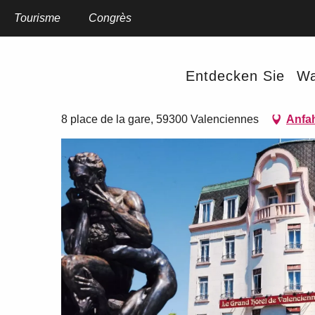
Aller
au
Tourisme
Startseite
Congrès
Le Grand Hôtel
contenu
principal
Le Grand Hôtel
Entdecken Sie
Wa
HOTELS - RESTAURANT
8 place de la gare, 59300 Valenciennes
Anfah