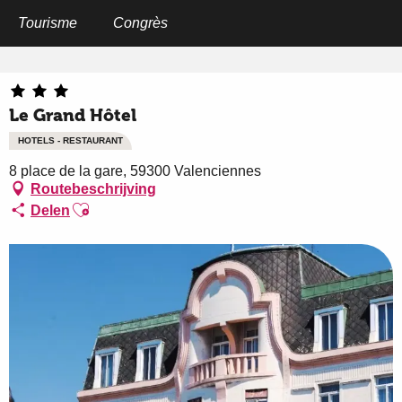
Aller
au
Tourisme
Congrès
Home
Le Grand Hôtel
contenu
principal
Le Grand Hôtel
HOTELS - RESTAURANT
8 place de la gare, 59300 Valenciennes
Routebeschrijving
Ajouter aux favoris
Delen