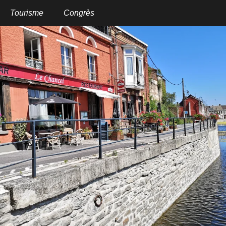
Aller
au
Tourisme
Congrès
contenu
principal