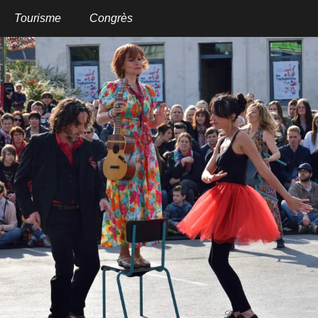
Aller
au
Tourisme
Congrès
contenu
principal