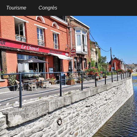
Aller
au
Tourisme
Congrès
contenu
principal