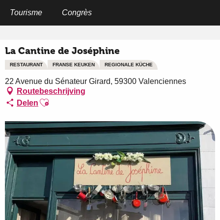
Aller
au
Tourisme
Congrès
Home
La Cantine de Joséphine
contenu
principal
La Cantine de Joséphine
RESTAURANT
FRANSE KEUKEN
REGIONALE KÜCHE
22 Avenue du Sénateur Girard, 59300 Valenciennes
Routebeschrijving
Ajouter aux favoris
Delen