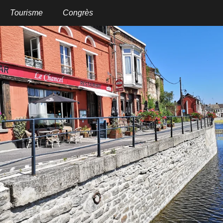
Aller
au
Tourisme
Congrès
contenu
principal