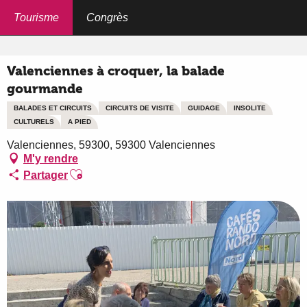
Aller
au
Tourisme
Congrès
Accueil
Valenciennes à croquer, la balade gourmande
contenu
principal
Valenciennes à croquer, la balade
gourmande
BALADES ET CIRCUITS
CIRCUITS DE VISITE
GUIDAGE
INSOLITE
CULTURELS
A PIED
Valenciennes, 59300, 59300 Valenciennes
M'y rendre
Ajouter aux favoris
Partager