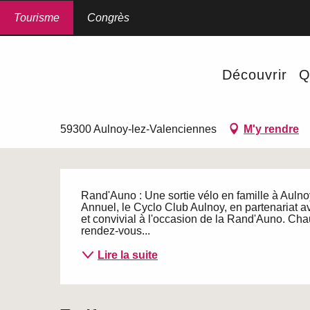
Aller
au
Tourisme
Accueil
Congrès
Sortie vélo en famille Rand'Auno 2026
contenu
principal
Dimanche 30 août à 09:00
Découvrir
Q
Sortie vélo en famille Rand
JEUNE PUBLIC
SPORT CYCLISTE
SPORTS ET LOISIRS DE PLEI
59300 Aulnoy-lez-Valenciennes
M'y rendre
Description
Rand'Auno : Une sortie vélo en famille à Aulno
Annuel, le Cyclo Club Aulnoy, en partenariat av
et convivial à l'occasion de la Rand'Auno. Cha
rendez-vous...
Lire la suite