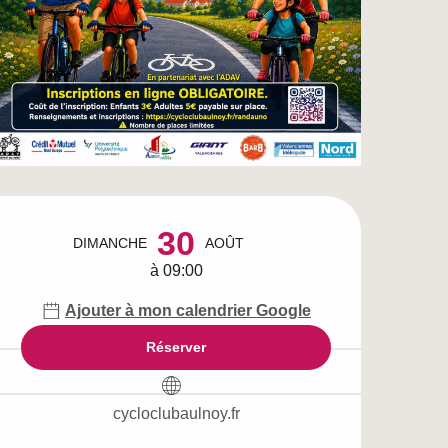
Ouverture et coordo
30
DIMANCHE
AOÛT
à 09:00
Ajouter à mon calendrier Google
Réserver
cycloclubaulnoy.fr