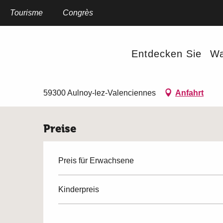
Aller
au
Tourisme
Startseite
Congrès
Sortie vélo en famille Rand'Auno 2026
contenu
principal
Sonntag 30. august um 09:00
Entdecken Sie
Wa
Sortie vélo en famille Rand
JUNGES PUBLIKUM
FAHRRADSPORT
SPORT UND FREIZEITBES
59300 Aulnoy-lez-Valenciennes
Anfahrt
Preise
Preis für Erwachsene
Kinderpreis