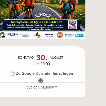
Öffnungszeiten & Ko
30.
SONNTAG
AUGUST
Um 09:00
Zu Google Kalender hinzufügen
cycloclubaulnoy.fr