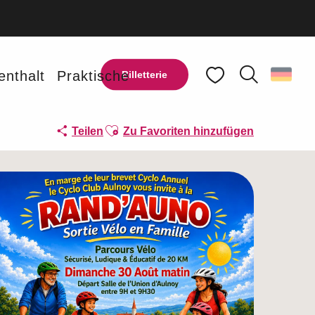
enthalt
Praktische
Billetterie
Suche
Voir les favoris
Ajouter aux favoris
Teilen
Zu Favoriten hinzufügen