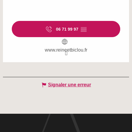
06 71 99 97
▒▒
www.reineetbiclou.fr
Signaler une erreur