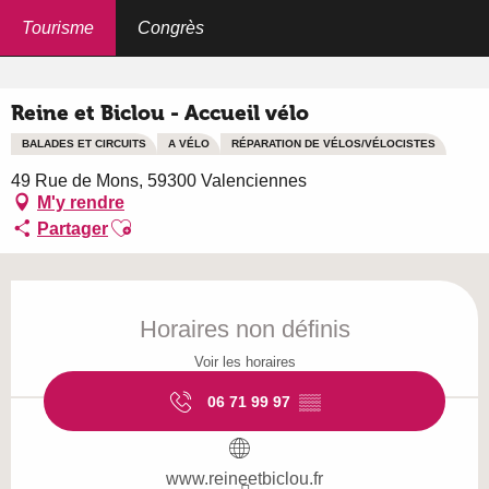
Aller
au
Tourisme
Congrès
Accueil
Reine et Biclou - Accueil vélo
contenu
principal
Reine et Biclou - Accueil vélo
BALADES ET CIRCUITS
A VÉLO
RÉPARATION DE VÉLOS/VÉLOCISTES
49 Rue de Mons, 59300 Valenciennes
M'y rendre
Ajouter aux favoris
Partager
Ouverture et coordonnées
Horaires non définis
Voir les horaires
06 71 99 97
▒▒
www.reineetbiclou.fr