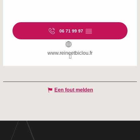
06 71 99 97
▒▒
www.reineetbiclou.fr
Een fout melden