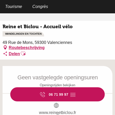
Aller
au
Tourisme
Congrès
Home
Reine et Biclou - Accueil vélo
contenu
principal
Reine et Biclou - Accueil vélo
WANDELINGEN EN TOCHTEN
49 Rue de Mons, 59300 Valenciennes
Routebeschrijving
Ajouter aux favoris
Delen
Openingstijden en contactgegevens
Geen vastgelegde openingsuren
Openingstijden bekijken
06 71 99 97
▒▒
www.reineetbiclou.fr