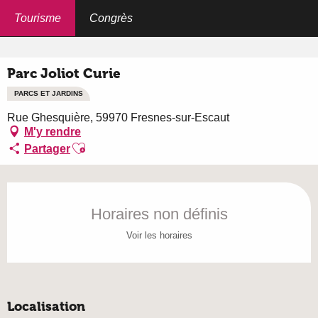
Aller
au
Tourisme
Congrès
Accueil
Parc Joliot Curie
contenu
principal
Parc Joliot Curie
PARCS ET JARDINS
Rue Ghesquière, 59970 Fresnes-sur-Escaut
M'y rendre
Ajouter aux favoris
Partager
Ouverture et coordonnées
Horaires non définis
Voir les horaires
Localisation