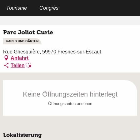
Aller
au
Tourisme
Congrès
Startseite
Parc Joliot Curie
contenu
principal
Parc Joliot Curie
PARKS UND GÄRTEN
Rue Ghesquière, 59970 Fresnes-sur-Escaut
Anfahrt
Ajouter aux favoris
Teilen
Öffnungszeiten & Kontaktdaten
Keine Öffnungszeiten hinterlegt
Öffnungszeiten ansehen
Lokalisierung