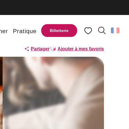
ner
Pratique
Billetterie
Recherche
Voir les favoris
Ajouter aux favoris
Partager
Ajouter à mes favoris