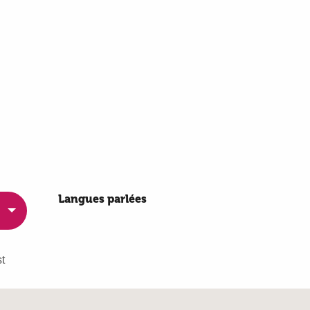
Langues parlées
Langues parlées
t