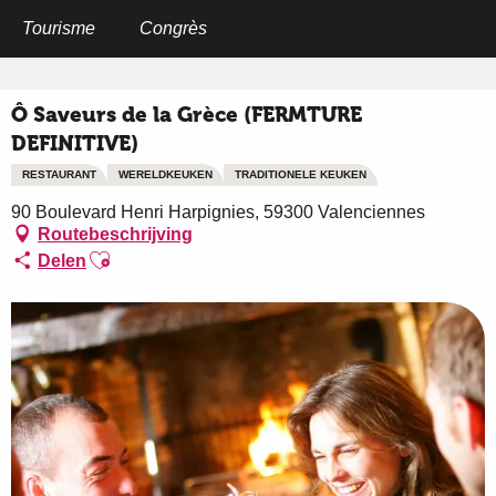
Aller
au
Tourisme
Congrès
Home
Ô Saveurs de la Grèce (FERMTURE DEFINITIVE)
contenu
principal
Ô Saveurs de la Grèce (FERMTURE
DEFINITIVE)
RESTAURANT
WERELDKEUKEN
TRADITIONELE KEUKEN
90 Boulevard Henri Harpignies, 59300 Valenciennes
Routebeschrijving
Ajouter aux favoris
Delen