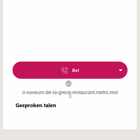
Bel
o-saveurs-de-la-grece-restaurant.metro.rest
Gesproken talen
Gesproken talen