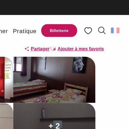
ner
Pratique
Billetterie
Recherche
Voir les favoris
Ajouter aux favoris
Partager
Ajouter à mes favoris
+ 2