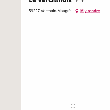
Le Verchinois
59227 Verchain-Maugré
M'y rendre