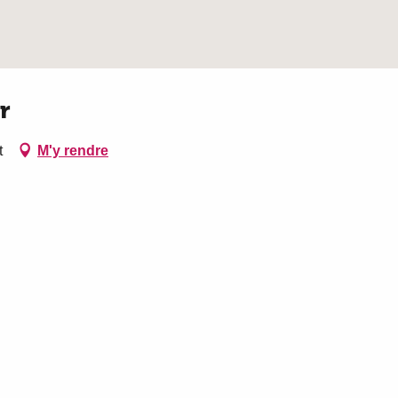
r
t
M'y rendre