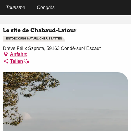
Aller
au
Tourisme
Congrès
Startseite
Le site de Chabaud-Latour
contenu
principal
Le site de Chabaud-Latour
ENTDECKUNG NATÜRLICHER STÄTTEN
Drève Félix Szpruta, 59163 Condé-sur-l'Escaut
Anfahrt
Ajouter aux favoris
Teilen