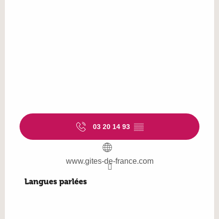
03 20 14 93
▒▒
www.gites-de-france.com
Langues parlées
Langues parlées