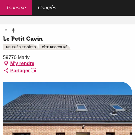
Aller
au
Tourisme
Congrès
Accueil
Le Petit Cavin
contenu
principal
Le Petit Cavin
MEUBLÉS ET GÎTES
GÎTE REGROUPÉ
59770 Marly
M'y rendre
Ajouter aux favoris
Partager