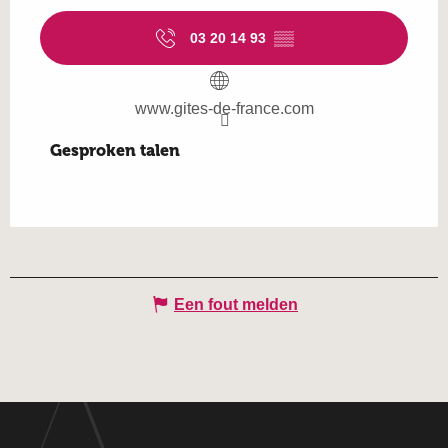
03 20 14 93
▒▒
www.gites-de-france.com
Gesproken talen
Gesproken talen
Een fout melden