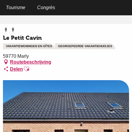
Aller
au
Tourisme
Congrès
Home
Le Petit Cavin
contenu
principal
Le Petit Cavin
VAKANTIEWONINGEN EN GÎTES
GEGROEPEERDE VAKANTIEHUISJES
59770 Marly
Routebeschrijving
Ajouter aux favoris
Delen