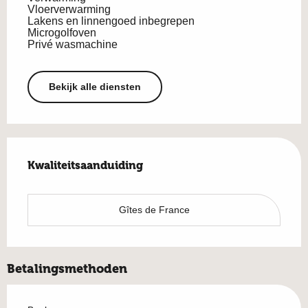
Vloerverwarming
Lakens en linnengoed inbegrepen
Microgolfoven
Privé wasmachine
Bekijk alle diensten
Dienstverlening
Kwaliteitsaanduiding
Kwaliteitsaanduiding
Gîtes de France
Betalingsmethoden