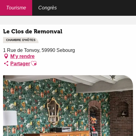
Aller
au
Tourisme
Congrès
Accueil
Le Clos de Remonval
contenu
principal
Le Clos de Remonval
CHAMBRE D'HÔTES
1 Rue de Tonvoy, 59990 Sebourg
M'y rendre
Ajouter aux favoris
Partager