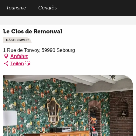
Aller
au
Tourisme
Congrès
Startseite
Le Clos de Remonval
contenu
principal
Le Clos de Remonval
GÄSTEZIMMER
1 Rue de Tonvoy, 59990 Sebourg
Anfahrt
Ajouter aux favoris
Teilen