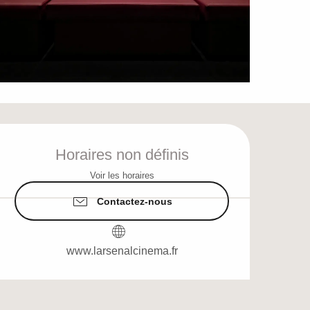
Ouverture et coordo
Horaires non définis
Voir les horaires
Contactez-nous
www.larsenalcinema.fr