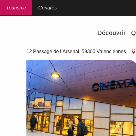
Aller
au
Tourisme
Accueil
Congrès
L'Arsenal Cinéma
contenu
principal
L'Arsenal Cinéma
Découvrir
Q
SORTIES ET DIVERTISSEMENTS
CINÉMA
12 Passage de l’Arsenal, 59300 Valenciennes