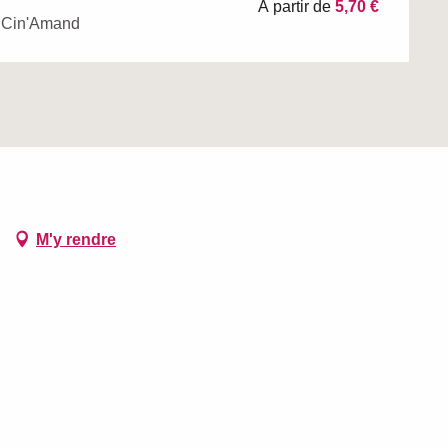
À partir de
5,70 €
e Cin'Amand
M'y rendre