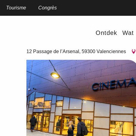
Aller
au
Tourisme
Home
Congrès
L'Arsenal Cinéma
contenu
principal
L'Arsenal Cinéma
Ontdek
Wat 
UITJES EN VERMAAK
12 Passage de l’Arsenal, 59300 Valenciennes