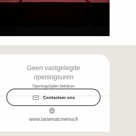
Openingstijden en c
Geen vastgelegde
openingsuren
Openingstijden bekijken
Contacteer ons
www.larsenalcinema.fr