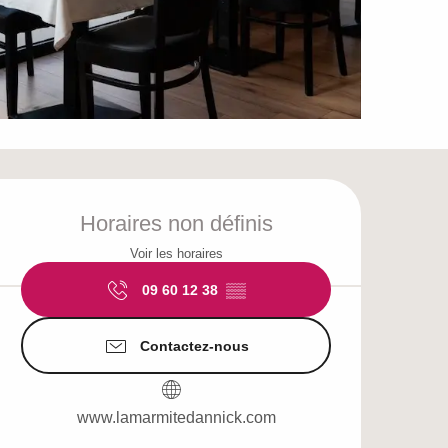
Ouverture et coordo
Horaires non définis
Voir les horaires
09 60 12 38
▒▒
Contactez-nous
www.lamarmitedannick.com