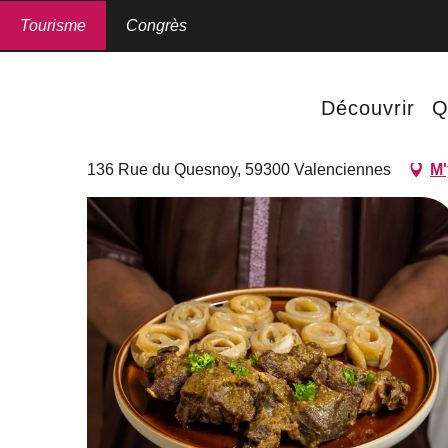
Aller
au
Tourisme
Accueil
Congrès
La Marmite d'Annick
contenu
principal
La Marmite d'Annick
Découvrir
Q
RESTAURANT
CUISINE DU MONDE
RESTAURATION À THÈME
136 Rue du Quesnoy, 59300 Valenciennes
M'