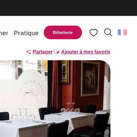
ner
Pratique
Billetterie
Recherche
Voir les favoris
Ajouter aux favoris
Partager
Ajouter à mes favoris