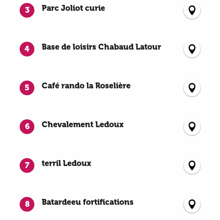
Parc Joliot curie
3
Base de loisirs Chabaud Latour
4
Café rando la Roselière
5
Chevalement Ledoux
6
terril Ledoux
7
Batardeeu fortifications
8