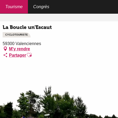
Aller
au
Tourisme
Congrès
Accueil
La Boucle un'Escaut
contenu
principal
La Boucle un'Escaut
CYCLOTOURISTE
59300 Valenciennes
M'y rendre
Ajouter aux favoris
Partager