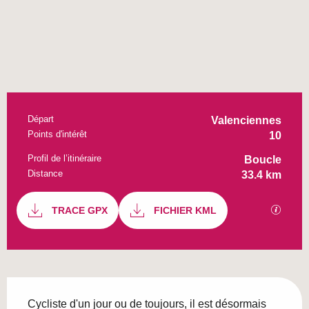
Départ
Informations pratiques
Valenciennes
Points d'intérêt
10
Profil de l’itinéraire
Boucle
Distance
33.4 km
Documentation
TRACE GPX
FICHIER KML
SECTI
Description
Cycliste d'un jour ou de toujours, il est désormais 