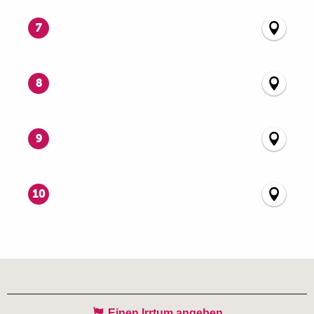
7
8
9
10
Einen Irrtum angeben