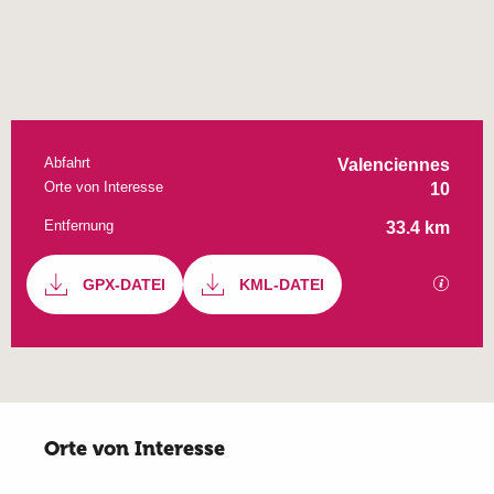
Abfahrt
Praktische Informationen
Valenciennes
Orte von Interesse
10
Entfernung
33.4 km
Dokumentation
GPX-DATEI
KML-DATEI
Mit GP
Orte von Interesse
Orte von Interesse