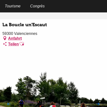
Aller
au
Tourisme
Congrès
Startseite
La Boucle un'Escaut
contenu
principal
La Boucle un'Escaut
59300 Valenciennes
Anfahrt
Ajouter aux favoris
Teilen