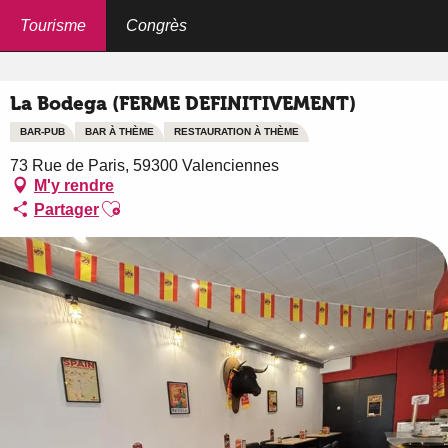
Aller
au
Tourisme
Congrès
Accueil
La Bodega (FERME DEFINITIVEMENT)
contenu
principal
La Bodega (FERME DEFINITIVEMENT)
BAR-PUB
BAR À THÈME
RESTAURATION À THÈME
73 Rue de Paris, 59300 Valenciennes
M'y rendre
Ajouter aux favoris
Partager