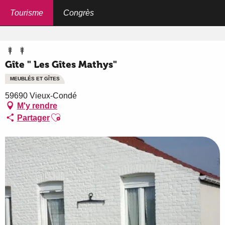
Aller
au
Tourisme
Congrès
Accueil
Gîte " Les Gîtes Mathys"
contenu
principal
Gîte " Les Gîtes Mathys"
MEUBLÉS ET GÎTES
59690 Vieux-Condé
M'y rendre
Ajouter aux favoris
Partager