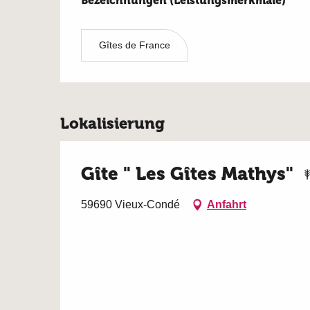
Bezeichnungen (Leistungsmerkmale)
Bezeichnungen (Leistungsmerkmale)
Gîtes de France
Lokalisierung
Gîte " Les Gîtes Mathys"
59690 Vieux-Condé
Anfahrt