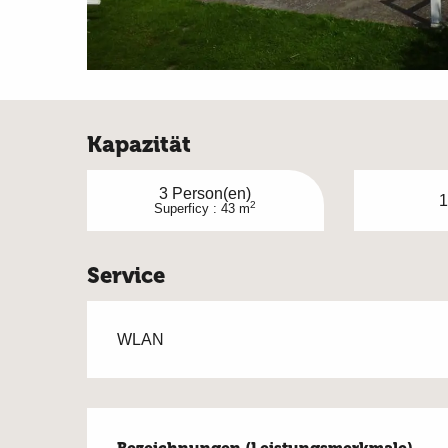
Kapazität
3 Person(en)
1
2
Superficy : 43 m
Service
WLAN
Leistungensmögl