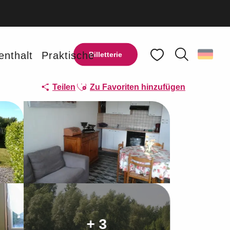
enthalt
Praktische
Billetterie
Suche
Voir les favoris
Ajouter aux favoris
Teilen
Zu Favoriten hinzufügen
+ 3