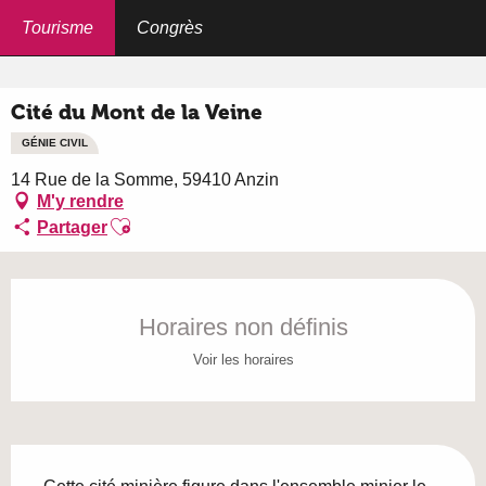
Aller
au
Tourisme
Congrès
Accueil
Cité du Mont de la Veine
contenu
principal
Cité du Mont de la Veine
GÉNIE CIVIL
14 Rue de la Somme, 59410 Anzin
M'y rendre
Ajouter aux favoris
Partager
Ouverture et coordonnées
Horaires non définis
Voir les horaires
Description