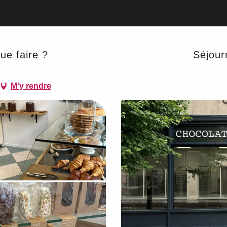
ts
ue faire ?
Séjour
M'y rendre