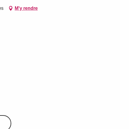
es
M'y rendre