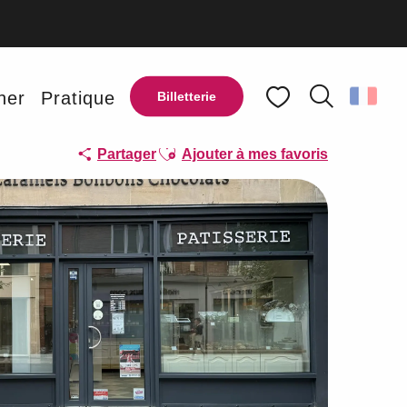
ner
Pratique
Billetterie
Recherche
Voir les favoris
Ajouter aux favoris
Partager
Ajouter à mes favoris