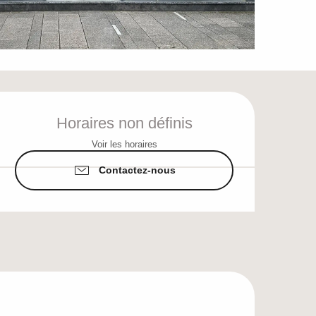
Ouverture et coordo
Horaires non définis
Voir les horaires
Contactez-nous