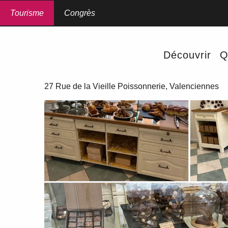
Aller
au
Tourisme
Accueil
Congrès
Bonbons Caramels Chocolats
contenu
principal
Bonbons Caramels Chocola
Découvrir
Q
ARTISAN
27 Rue de la Vieille Poissonnerie, Valenciennes