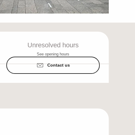
Opening hours & cont
Unresolved hours
See opening hours
Contact us