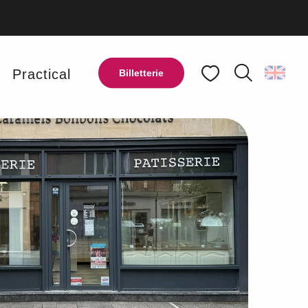
y
Practical
Billetterie
Search
Voir les favoris
Ajouter aux favoris
Share
Add to my favorites