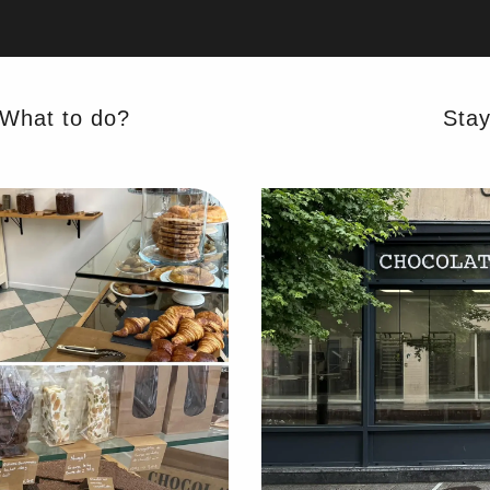
ts
What to do?
Sta
Getting there