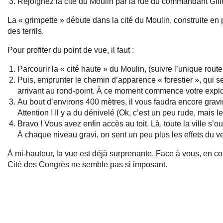
Rejoignez la cité du Moulin par la rue du commandant Gill
La « grimpette » débute dans la cité du Moulin, construite en p
des terrils.
Pour profiter du point de vue, il faut :
Parcourir la « cité haute » du Moulin, (suivre l’unique rout
Puis, emprunter le chemin d’apparence « forestier », qui s
arrivant au rond-point. À ce moment commence votre explora
Au bout d’environs 400 mètres, il vous faudra encore gravi
Attention ! Il y a du dénivelé (Ok, c’est un peu rude, mais l
Bravo ! Vous avez enfin accès au toit. Là, toute la ville s’o
À chaque niveau gravi, on sent un peu plus les effets du ve
À mi-hauteur, la vue est déjà surprenante. Face à vous, en con
Cité des Congrès ne semble pas si imposant.