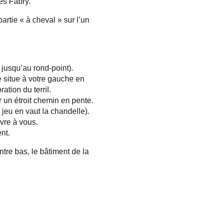
es Fabry.
artie « à cheval » sur l’un
e jusqu’au rond-point).
e situe à votre gauche en
tion du terril.
r un étroit chemin en pente.
e jeu en vaut la chandelle).
uvre à vous.
nt.
tre bas, le bâtiment de la