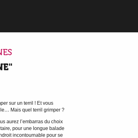
oris
NES
NE"
r sur un terril ! Et vous
le… Mais quel terril grimper ?
us aurez l’embarras du choix
itaire, pour une longue balade
endroit incontournable pour se