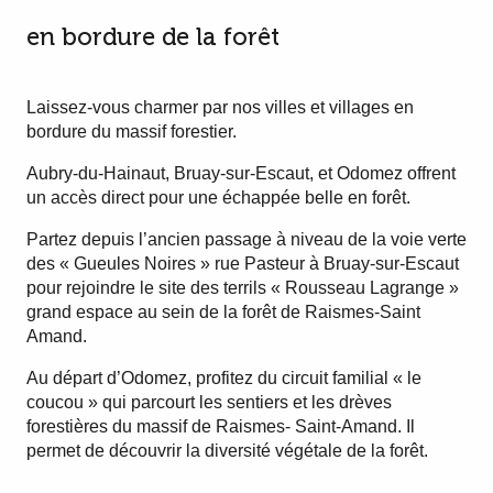
2
La Trouée d'Arenberg
en bordure de la forêt
3
Le site minier et forestier
Laissez-vous charmer par nos villes et villages en
de Sabatier
bordure du massif forestier.
4
La mare à Goriaux
Aubry-du-Hainaut, Bruay-sur-Escaut, et Odomez offrent
un accès direct pour une échappée belle en forêt.
Partez depuis l’ancien passage à niveau de la voie verte
des « Gueules Noires » rue Pasteur à Bruay-sur-Escaut
pour rejoindre le site des terrils « Rousseau Lagrange »
grand espace au sein de la forêt de Raismes-Saint
Amand.
Au départ d’Odomez, profitez du circuit familial « le
coucou » qui parcourt les sentiers et les drèves
forestières du massif de Raismes- Saint-Amand. Il
permet de découvrir la diversité végétale de la forêt.