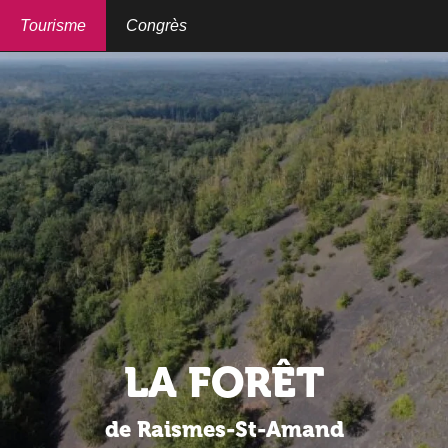
Aller
au
Tourisme
Congrès
contenu
principal
LA FORÊT
de Raismes-St-Amand