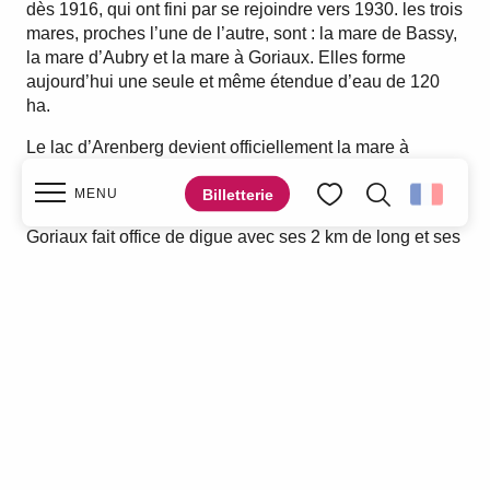
dès 1916, qui ont fini par se rejoindre vers 1930. les trois
mares, proches l’une de l’autre, sont : la mare de Bassy,
la mare d’Aubry et la mare à Goriaux. Elles forme
aujourd’hui une seule et même étendue d’eau de 120
ha.
Le lac d’Arenberg devient officiellement la mare à
Goriaux dans les années 60.
Billetterie
MENU
Le terril 171 qui borde toute la partie sud de la mare à
Recherche
Voir les favoris
Goriaux fait office de digue avec ses 2 km de long et ses
20 m de haut. Ce terril plat offre aujourd’hui un point de
vue panoramique magnifique sur tout le site. C’est aussi
Accueil
un point d’observation idéal pour les oiseaux.
Découvrir
Que faire ?