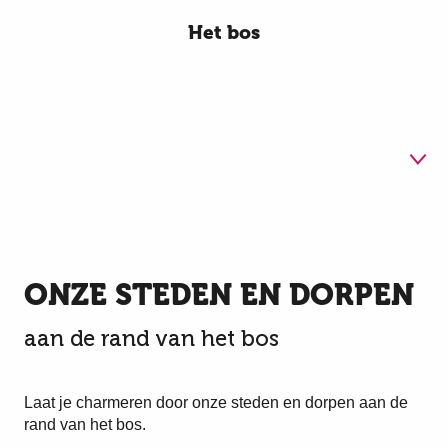
Het bos
1
Onze steden en dorpen
aan de rand van het bos
ONZE STEDEN EN DORPEN
2
Het boshuis
aan de rand van het bos
3
De Trouée d'Arenberg
Laat je charmeren door onze steden en dorpen aan de
rand van het bos.