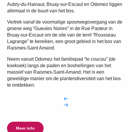
4
De mijn- en bosbouwsite
Aubry-du-Hainaut, Bruay-sur-Escaut en Odomez liggen
van Sabatier
allemaal in de buurt van het bos.
5
Vertrek vanaf de voormalige spoorwegovergang van de
De vijver van Goriaux
groene weg “Gueules Noires” in de Rue Pasteur in
Bruay-sur-Escaut om de site van de terril “Rousseau
Lagrange” te bereiken, een groot gebied in het bos van
Raismes-Saint Amand.
Neem vanuit Odomez het familiepad “le coucou” (de
koekoek) langs de paden en boshellingen van het
massief van Raismes-Saint-Amand. Het is een
geweldige manier om de plantendiversiteit van het bos
te ontdekken.
Meer info