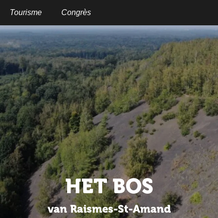
Aller
au
Tourisme
Congrès
contenu
principal
HET BOS
van Raismes-St-Amand