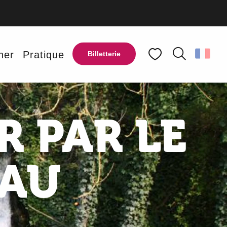
ner
Pratique
Billetterie
Recherche
Voir les favoris
R PAR LE
EAU