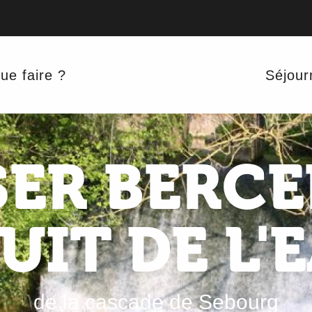
ue faire ?
Séjour
SER BERCE
UIT DE L'
de la cascade de Sebourg