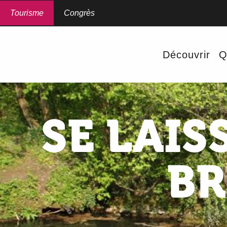
Aller
au
Tourisme
Congrès
contenu
principal
Découvrir
Q
SE LAIS
BR