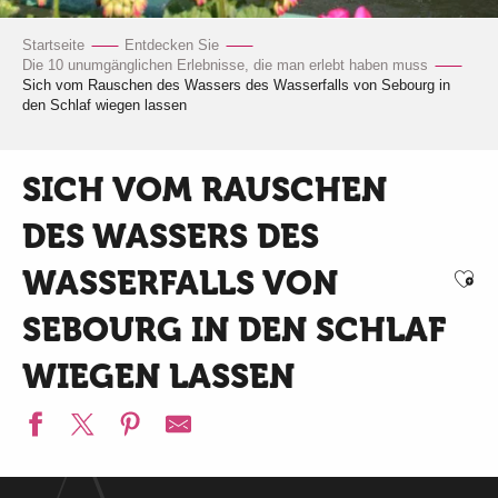
Startseite
Entdecken Sie
Die 10 unumgänglichen Erlebnisse, die man erlebt haben muss
Sich vom Rauschen des Wassers des Wasserfalls von Sebourg in
den Schlaf wiegen lassen
SICH VOM RAUSCHEN
DES WASSERS DES
WASSERFALLS VON
Ajo
SEBOURG IN DEN SCHLAF
WIEGEN LASSEN