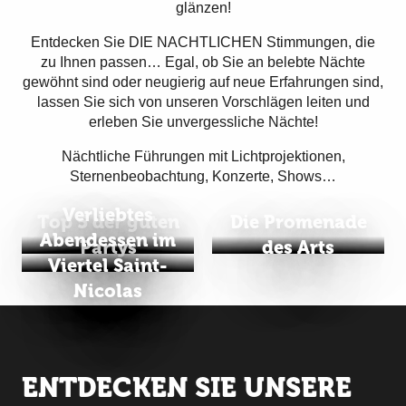
glänzen!
Entdecken Sie DIE NACHTLICHEN Stimmungen, die
zu Ihnen passen… Egal, ob Sie an belebte Nächte
gewöhnt sind oder neugierig auf neue Erfahrungen sind,
lassen Sie sich von unseren Vorschlägen leiten und
erleben Sie unvergessliche Nächte!
Nächtliche Führungen mit Lichtprojektionen,
Sternenbeobachtung, Konzerte, Shows…
Verliebtes
Top 5 der guten
Die Promenade
Abendessen im
Partys
des Arts
Viertel Saint-
Nicolas
ENTDECKEN SIE UNSERE