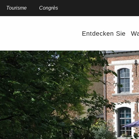
Aller
au
Tourisme
Congrès
contenu
principal
Entdecken Sie
Wa