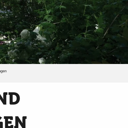
ngen
ND
GEN