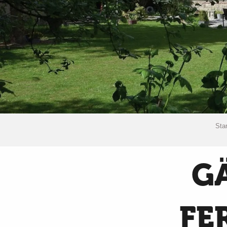
Star
G
FE