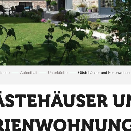
tseite
Aufenthalt
Unterkünfte
Gästehäuser und Ferienwohnu
ÄSTEHÄUSER U
RIENWOHNUN