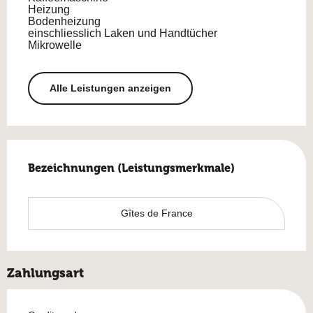
Heizung
Bodenheizung
einschliesslich Laken und Handtücher
Mikrowelle
Alle Leistungen anzeigen
Leistungensmöglichkeiten
Bezeichnungen (Leistungsmerkmale)
Bezeichnungen (Leistungsmerkmale)
Gîtes de France
Zahlungsart