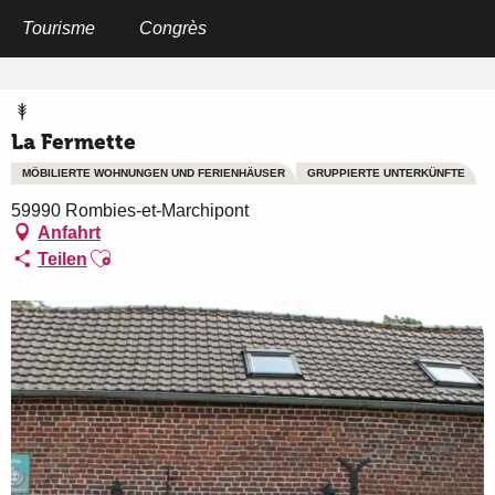
Aller
au
Tourisme
Congrès
Startseite
La Fermette
contenu
principal
La Fermette
MÖBILIERTE WOHNUNGEN UND FERIENHÄUSER
GRUPPIERTE UNTERKÜNFTE
59990 Rombies-et-Marchipont
Anfahrt
Ajouter aux favoris
Teilen