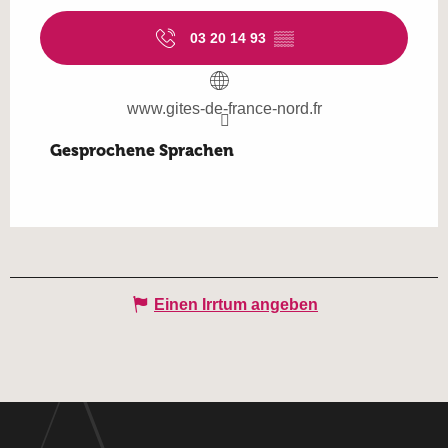
03 20 14 93
▒▒
www.gites-de-france-nord.fr
Gesprochene Sprachen
Gesprochene Sprachen
Einen Irrtum angeben