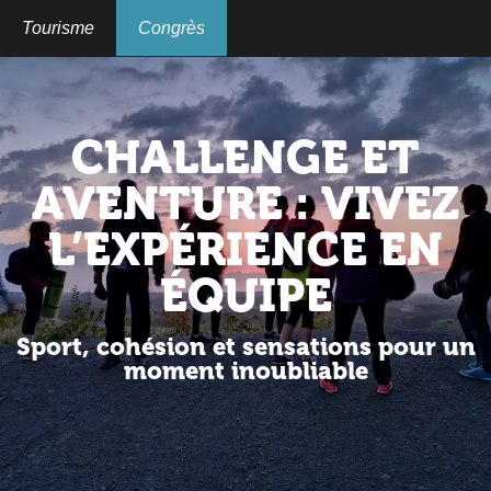
Aller
au
Tourisme
Congrès
contenu
principal
CHALLENGE ET
AVENTURE : VIVEZ
L’EXPÉRIENCE EN
ÉQUIPE
Sport, cohésion et sensations pour un
moment inoubliable