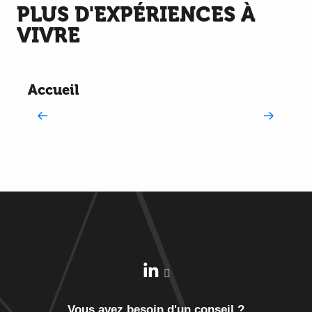
PLUS D'EXPÉRIENCES À
VIVRE
Accueil
V
?
d
p
Vous avez besoin d'un conseil ?